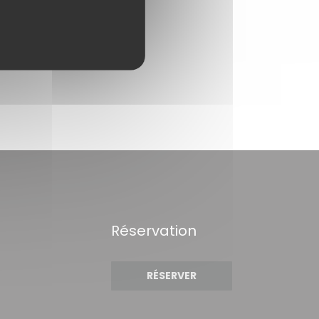
Réservation
RÉSERVER
re))
 fenêtre))