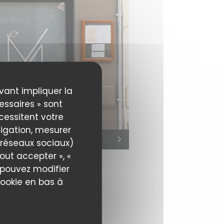
uvant impliquer la
essaires » sont
écessitent votre
igation, mesurer
s réseaux sociaux)
out accepter », «
s pouvez modifier
cookie en bas à