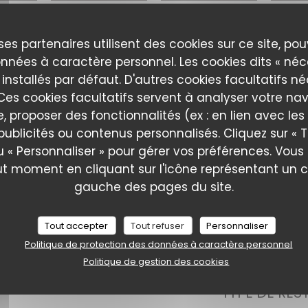
ses partenaires utilisent des cookies sur ce site, po
RÉSERVER
nnées à caractère personnel. Les cookies dits « néc
 installés par défaut. D'autres cookies facultatifs n
es cookies facultatifs servent à analyser votre nav
e, proposer des fonctionnalités (ex : en lien avec le
publicités ou contenus personnalisés. Cliquez sur « T
La cuisine de Mam
u « Personnaliser » pour gérer vos préférences. Vou
ut moment en cliquant sur l'icône représentant un 
gauche des pages du site.
Tout accepter
Tout refuser
Personnaliser
Politique de protection des données à caractère personnel
Politique de gestion des cookies
TYPE DE RES