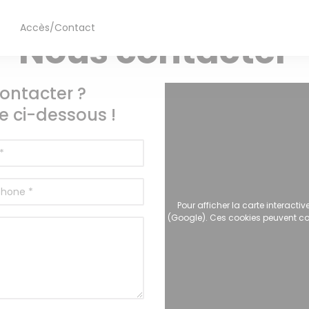
BISTRONOMIQUE — ARNAGE
Accès/Contact
((ouvre une nouvelle fenêtre))
((ouvre une nouvelle fenêtre))
Nous contacter
ontacter ?
e ci-dessous !
Pour afficher la carte interact
(Google). Ces cookies peuvent col