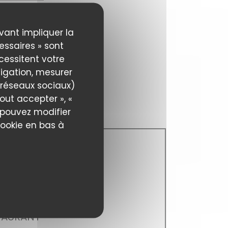
uvant impliquer la
essaires » sont
écessitent votre
igation, mesurer
s réseaux sociaux)
out accepter », «
s pouvez modifier
cookie en bas à
TAURANT