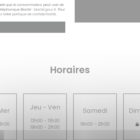
appelé que le consommateur peut user de
téléphonique Bloctel :
bloctel.gouv.fr
. Pour
ez notre
politique de confidentialité
.
Horaires
Jeu
-
Ven
Mer
Samedi
Di
12h00 - 13h30
13h30
19h00 - 21h30
19h00 - 21h30