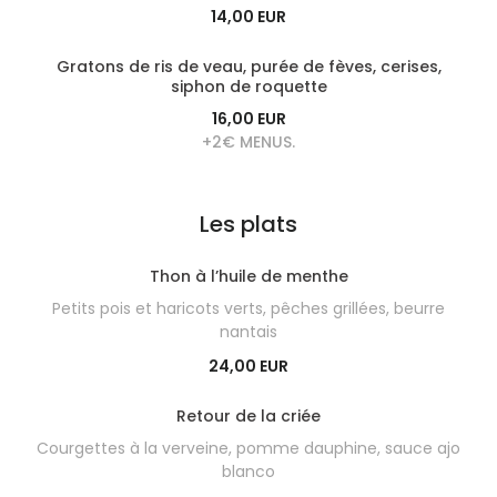
14,00 EUR
Gratons de ris de veau, purée de fèves, cerises,
siphon de roquette
16,00 EUR
+2€ MENUS.
Les plats
Thon à l’huile de menthe
Petits pois et haricots verts, pêches grillées, beurre
nantais
La cuisine de Mam
24,00 EUR
Retour de la criée
Courgettes à la verveine, pomme dauphine, sauce ajo
blanco