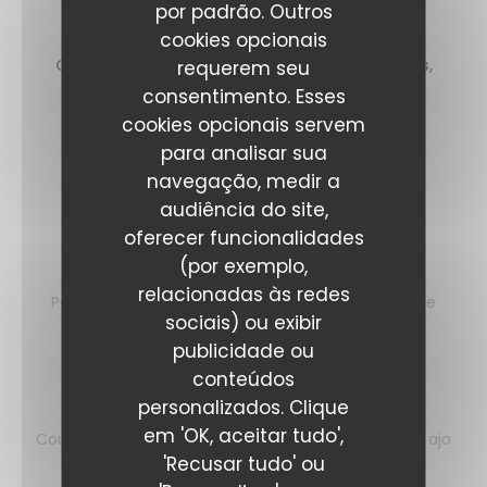
por padrão. Outros
14,00 EUR
cookies opcionais
Gratons de ris de veau, purée de fèves, cerises,
requerem seu
siphon de roquette
consentimento. Esses
16,00 EUR
cookies opcionais servem
+2€ MENUS.
para analisar sua
navegação, medir a
audiência do site,
Les plats
oferecer funcionalidades
(por exemplo,
Thon à l’huile de menthe
relacionadas às redes
Petits pois et haricots verts, pêches grillées, beurre
sociais) ou exibir
nantais
La cuisine de Mam
publicidade ou
24,00 EUR
conteúdos
personalizados. Clique
Retour de la criée
em 'OK, aceitar tudo',
Courgettes à la verveine, pomme dauphine, sauce ajo
'Recusar tudo' ou
blanco