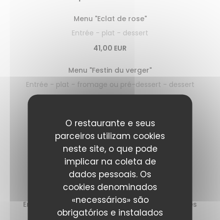
Menu "Eclat de rose"
Entrée - plat - dessert
41,00 EUR
Menu "Festin du verger"
Entrée - plat - fromage ou pré-dessert - dessert
46,00 EUR
O restaurante e seus
Les entrées
parceiros utilizam cookies
neste site, o que pode
Ceviche de gambas à l’huile de coriandre,
implicar na coleta de
guacamole, sauce leche de tigre
dados pessoais. Os
14,00 EUR
cookies denominados
«necessários» são
Encornet, coulis de piquillos au chorizo, tomates
obrigatórios e instalados
cerises au basilic