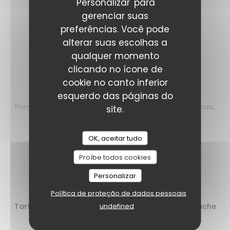
'Personalizar' para
29,00 EUR
gerenciar suas
+5€ MENUS.
preferências. Você pode
Filet mignon ibérique fumé
alterar suas escolhas a
Aubergine confite, pois chiches, féta au zaatar
qualquer momento
clicando no ícone de
24,00 EUR
cookie no canto inferior
Filet de bœuf
esquerdo das páginas do
Pommes grenailles façon sarladaise, girolles, mini-maïs,
site.
jus à la tequila
29,00 EUR
OK, aceitar tudo
+5€ MENUS.
Proíbe todos cookies
Personalizar
Les desserts
Política de proteção de dados pessoais
undefined
Tarte fine abricot, abricots rôtis au romarin, ganache
à la pistache