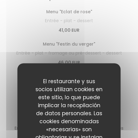
Menu "Eclat de rose"
Entrée - plat - dessert
41,00 EUR
Menu "Festin du verger"
Entrée - plat - fromage ou pré-dessert - dessert
46,00 EUR
El restaurante y sus
Les entrées
socios utilizan cookies en
este sitio, lo que puede
Ceviche de gambas à l’huile de coriandre,
implicar la recopilación
guacamole, sauce leche de tigre
de datos personales. Las
14,00 EUR
cookies denominadas
Encornet, coulis de piquillos au chorizo, tomates
«necesarias» son
cerises au basilic
obligatorias y se instalan