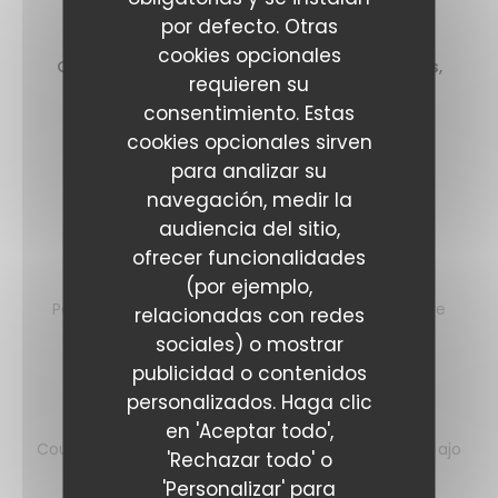
14,00 EUR
por defecto. Otras
cookies opcionales
Gratons de ris de veau, purée de fèves, cerises,
requieren su
siphon de roquette
consentimiento. Estas
16,00 EUR
cookies opcionales sirven
+2€ MENUS.
para analizar su
navegación, medir la
Les plats
audiencia del sitio,
ofrecer funcionalidades
Thon à l’huile de menthe
(por ejemplo,
Petits pois et haricots verts, pêches grillées, beurre
relacionadas con redes
nantais
sociales) o mostrar
La cuisine de Mam
24,00 EUR
publicidad o contenidos
personalizados. Haga clic
Retour de la criée
en 'Aceptar todo',
Courgettes à la verveine, pomme dauphine, sauce ajo
'Rechazar todo' o
blanco
'Personalizar' para