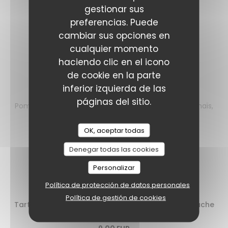
29,00 EUR
gestionar sus
+5€ MENUS.
preferencias. Puede
cambiar sus opciones en
Filet mignon ibérique fumé
cualquier momento
Aubergine confite, pois chiches, féta au zaatar
haciendo clic en el icono
24,00 EUR
de cookie en la parte
inferior izquierda de las
Filet de bœuf
páginas del sitio.
Pommes grenailles façon sarladaise, girolles, mini-maïs,
jus à la tequila
OK, aceptar todas
29,00 EUR
+5€ MENUS.
Denegar todas las cookies
Personalizar
Les desserts
Política de protección de datos personales
Política de gestión de cookies
Tarte fine abricot, abricots rôtis au romarin, ganache
à la pistache