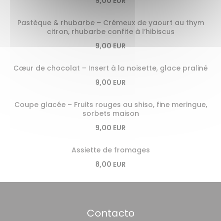
9,00 EUR
Pastèque & rhubarbe – Crémeux de yaourt au thym
citron, rhubarbe confite à l’hibiscus
9,00 EUR
Cœur de chocolat – Insert à la noisette, glace praliné
9,00 EUR
Coupe glacée – Fruits rouges au shiso, fine meringue,
sorbets maison
9,00 EUR
Assiette de fromages
8,00 EUR
Contacto